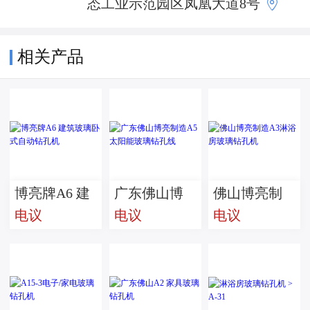

态工业示范园区凤凰大道8号
相关产品
博亮牌A6 建
广东佛山博
佛山博亮制
电议
电议
电议
筑玻璃卧式
亮制造A5 太
造A3淋浴房
自动钻孔机
阳能玻璃钻
玻璃钻孔机
孔线