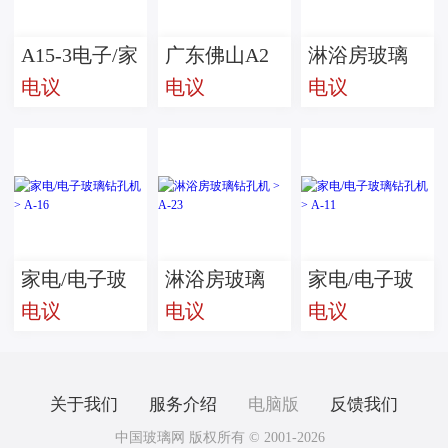
A15-3电子/家
广东佛山A2
淋浴房玻璃
电议
电议
电议
电玻璃钻孔
家具玻璃钻
钻孔机 > A-
机
孔机
31
家电/电子玻
淋浴房玻璃
家电/电子玻
电议
电议
电议
璃钻孔机 >
钻孔机 > A-
璃钻孔机 >
A-16
23
A-11
关于我们
服务介绍
电脑版
反馈我们
中国玻璃网 版权所有 © 2001-2026